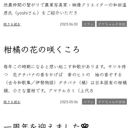
然農仲間の繋がりで農業写真家・映像クリエイターの和田温
彦氏（yoshiさん）をご紹介いただき
続きを読む
2025.06.03
コラム
タケちゃんの日記
柑橘の花の咲くころ
毎年この時期になると想い起こす和歌があります。サツキ待
つ 花タチバナの香をかげば 昔のヒトの 袖の香ぞする
（古今和歌集／伊勢物語）タチバナ（橘）は日本固有の柑橘
類、小さな蜜柑です。アマテルカミ（上代８
続きを読む
2025.05.06
コラム
タケちゃんの日記
一周年を迎えました🌸