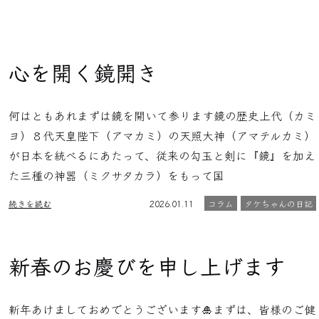
心を開く鏡開き
何はともあれまずは鏡を開いて参ります鏡の歴史上代（カミ
ヨ）８代天皇陛下（アマカミ）の天照大神（アマテルカミ）
が日本を統べるにあたって、従来の勾玉と剣に『鏡』を加え
た三種の神器（ミクサタカラ）をもって国
続きを読む
2026.01.11
コラム
タケちゃんの日記
新春のお慶びを申し上げます
新年あけましておめでとうございます🎍まずは、皆様のご健