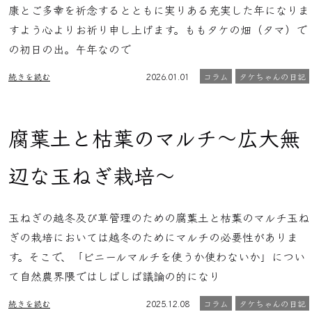
康とご多幸を祈念するとともに実りある充実した年になりま
すよう心よりお祈り申し上げます。ももタケの畑（タマ）で
の初日の出。午年なので
続きを読む
2026.01.01
コラム
タケちゃんの日記
腐葉土と枯葉のマルチ〜広大無
辺な玉ねぎ栽培〜
玉ねぎの越冬及び草管理のための腐葉土と枯葉のマルチ玉ね
ぎの栽培においては越冬のためにマルチの必要性がありま
す。そこで、「ビニールマルチを使うか使わないか」につい
て自然農界隈ではしばしば議論の的になり
続きを読む
2025.12.08
コラム
タケちゃんの日記