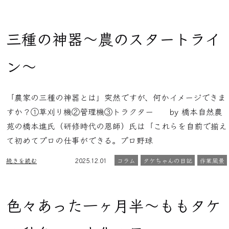
三種の神器〜農のスタートライ
ン〜
「農家の三種の神器とは」突然ですが、何かイメージできま
すか？①草刈り機②管理機③トラクター by 橋本自然農
苑の橋本進氏（研修時代の恩師）氏は「これらを自前で揃え
て初めてプロの仕事ができる。プロ野球
続きを読む
2025.12.01
コラム
タケちゃんの日記
作業風景
色々あった一ヶ月半〜ももタケ