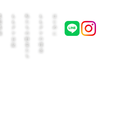
情報
ももタケ日記
私たちの野菜たち
ももタケの理念
はじめに