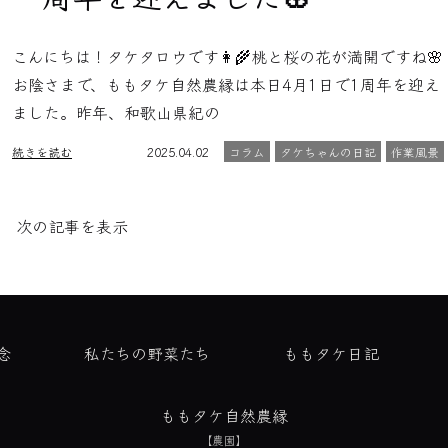
こんにちは！タケタロウです👩‍🌾桃と桜の花が満開ですね🌸
お陰さまで、ももタケ自然農縁は本日4月1日で1周年を迎え
ました。昨年、和歌山県紀の
続きを読む
2025.04.02
コラム
タケちゃんの日記
作業風景
次の記事を表示
念
私たちの野菜たち
ももタケ日記
ももタケ自然農縁
【農園】