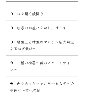
心を開く鏡開き
新春のお慶びを申し上げます
腐葉土と枯葉のマルチ〜広大無辺
な玉ねぎ栽培〜
三種の神器〜農のスタートライ
ン〜
色々あった一ヶ月半〜ももタケの
秋色々〜文化の日