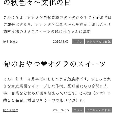
の秋色々〜文化の日
こんにちは！ももタケ自然農縁のタケタロウです👩‍🌾まずは
ご報告ボクたち、ももとタケは赤ちゃんを授かりました〜！
前回投稿のオクラスイーツの晩に桃ちゃんに異変
続きを読む
2025.11.02
コラム
タケちゃんの日記
旬のおやつ❤︎オクラのスイーツ
こんにちは！９月半ばのももタケ自然農縁です。ちょっと大
きな家庭菜園をイメージした作柄。夏野菜たちの合間に人
参、白菜など秋冬野菜も始まっています。この畑（タマ）に
約２５品目、対面のもう一つの畑（ワカ）に
続きを読む
2025.09.16
コラム
タケちゃんの日記