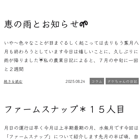
恵の雨とお知らせ🌱
いや〜色々なことが目まぐるしく起こっては去りもう葉月八
月も終わろうとしています今日は嬉しいことに、久しぶりに
雨が降りました☔️私の農業日記によると、７月の中旬に一回
と２週間
続きを読む
2025.08.24
コラム
タケちゃんの日記
ファームスナップ＊１５人目
月日の運行は早く今月は上半期最期の月、水無月です今回は
「ファームスナップ」について紹介します先月の半ば頃、自