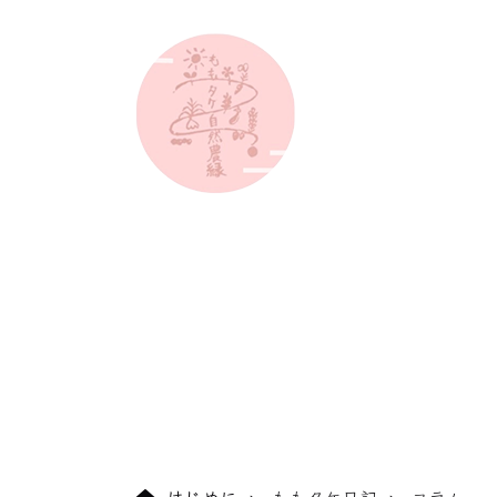
はじめに
ももタケ日記
コラム