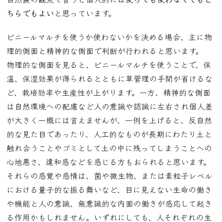
ちらでもよい
と思っています。
ビニールマルチを使うか使わないかを決める場合、主に物
理的側面と精神的な側面で判断が行われると思います。
物理的な側面を見ると、ビニールマルチを使うことで、保
温、保湿効果が得られるとともに草管理の手間が省けるな
ど、栽培効率や生産性が上がります。一方、精神的な側面
は自然環境への配慮など人の意識や認識に左右され個人差
が大きく一概には言えませんが、一例を上げると、反自然
的な見た目であったり、人工的なものが長期にわたり土と
触れ合うことやゴミとして土の中に残ってしまうことへの
心地悪さ、違和感などを感じる方もおられると思います。
それらの感覚や感情は、菌や微生物、または素粒子レベル
における量子的な振る舞いなど、目に見えない生命の働き
や機能と人の意識、無意識的な内面の働きが感応して起き
る作用かもしれません。いずれにしても、人それぞれの生