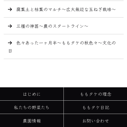
腐葉土と枯葉のマルチ〜広大無辺な玉ねぎ栽培〜
三種の神器〜農のスタートライン〜
色々あった一ヶ月半〜ももタケの秋色々〜文化の
日
はじめに
ももタケの理念
私たちの野菜たち
ももタケ日記
農園情報
お問い合わせ