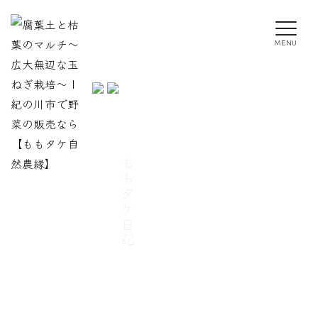
MENU
ももタケ日記