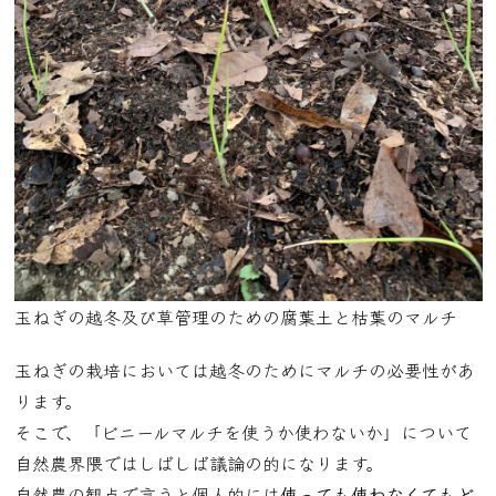
玉ねぎの越冬及び草管理のための腐葉土と枯葉のマルチ
玉ねぎの栽培においては越冬のためにマルチの必要性があ
ります。
そこで、「ビニールマルチを使うか使わないか」について
自然農界隈ではしばしば議論の的になります。
自然農の観点で言うと個人的には
使っても使わなくてもど