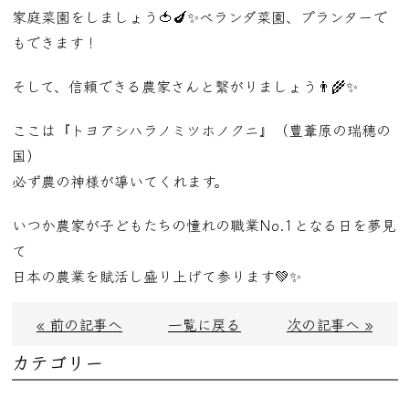
家庭菜園をしましょう🍅🍆✨ベランダ菜園、プランターで
もできます！
そして、信頼できる農家さんと繋がりましょう👨‍🌾✨
ここは『トヨアシハラノミツホノクニ』（豊葦原の瑞穂の
国）
必ず農の神様が導いてくれます。
いつか農家が子どもたちの憧れの職業
No.1
となる日を夢見
て
日本の農業を賦活し盛り上げて参ります
💚✨
« 前の記事へ
一覧に戻る
次の記事へ »
カテゴリー